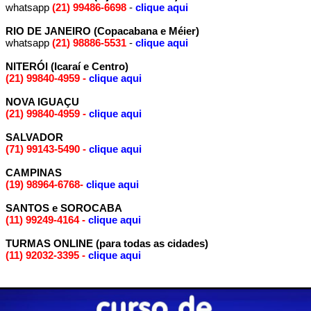
whatsapp
(21) 99486-6698
-
clique aqui
RIO DE JANEIRO (Copacabana e Méier)
whatsapp
(21) 98886-5531
-
clique aqui
NITERÓI (Icaraí e Centro)
(21) 99840-4959
-
clique aqui
NOVA IGUAÇU
(21) 99840-4959
-
clique aqui
SALVADOR
(71) 99143-5490
-
clique aqui
CAMPINAS
(19) 98964-6768
-
clique aqui
SANTOS e SOROCABA
(11) 99249-4164
-
clique aqui
TURMAS ONLINE (para todas as cidades)
(11) 92032-3395
-
clique aqui