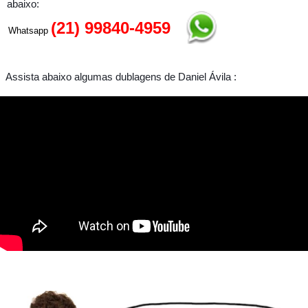
abaixo:
(21) 99840-4959
Whatsapp
Assista abaixo algumas dublagens de Daniel Ávila :