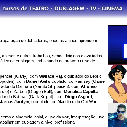
reparação de dubladores, onde os alunos aprendem
animes e outros trabalhos, sendo dirigidos e avaliados
rática de dublagem, trabalhando no mesmo ritmo de
pencer (ICarly), com
Wallace Raj
, o dublador do Leorio
hippuden), com
Daniel Ávila
, dublador do Ramsay (Game
blador do Daimaru (Naruto Shippuden), com
Affonso
aruto) e Zarbon (Dragon Ball), com
Monalisa Capella
,
lador do Batman (Dark Knight), com
Diogo Asgard,
Marcus Jardym
, o dublador do Aladdin e do Obi-Wan
omo a sincronia labial, o uso da voz, interpretação, uso
abalhar em dublagem a nível profissional.