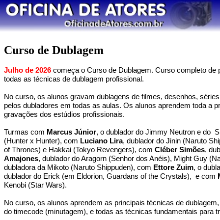
Curso de Dublagem
Julho de 2026
começa o Curso de Dublagem. Curso completo de p
todas as técnicas de dublagem profissional.
No curso, os alunos gravam dublagens de filmes, desenhos, séries, 
pelos dubladores em todas as aulas. Os alunos aprendem toda a p
gravações dos estúdios profissionais.
Turmas com
Marcus Júnior
, o dublador do Jimmy Neutron e do S
(Hunter x Hunter), com
Luciano Lira
, dublador do Jinin (Naruto S
of Thrones) e Hakkai (Tokyo Revengers), com
Cléber Simões
, du
Amajones
, dublador do Aragorn (Senhor dos Anéis), Might Guy (N
dubladora da Mikoto (Naruto Shippuden), com
Ettore Zuim
, o dub
dublador do Erick (em Eldorion, Guardans of the Crystals), e com
Kenobi (Star Wars).
No curso, os alunos aprendem as principais técnicas de dublagem, c
do timecode (minutagem), e todas as técnicas fundamentais para tr