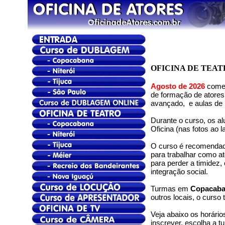
OFICINA DE TEAT
Agosto de 2026
começ
de formação de atores,
avançado, e aulas de 
Durante o curso, os a
Oficina (nas fotos ao
O curso é recomendado
para trabalhar como at
para perder a timidez
integração social.
Turmas em
Copacabana
outros locais, o curs
Veja abaixo os horário
inscrever, escolha a 