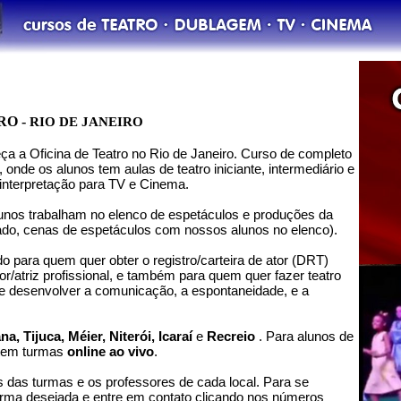
RO -
RIO DE JANEIRO
a a Oficina de Teatro no Rio de Janeiro. Curso de completo
 onde os alunos tem aulas de teatro iniciante, intermediário e
interpretação para TV e Cinema.
lunos trabalham no elenco de espetáculos e produções da
 lado, cenas de espetáculos com nossos alunos no elenco).
 para quem quer obter o registro/carteira de ator (DRT)
or/atriz profissional, e também para quem quer fazer teatro
, e desenvolver a comunicação, a espontaneidade, e a
, Tijuca, Méier, Niterói, Icaraí
e
Recreio
. Para alunos de
o tem turmas
online ao vivo
.
s das turmas e os professores de cada local. Para se
turma desejada e entre em contato clicando nos números