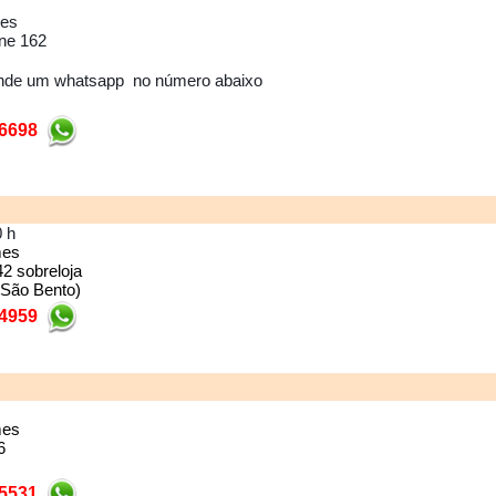
mes
ne 162
ande um whatsapp no número abaixo
-6698
 h
mes
2 sobreloja
 São Bento)
-4959
mes
6
-5531