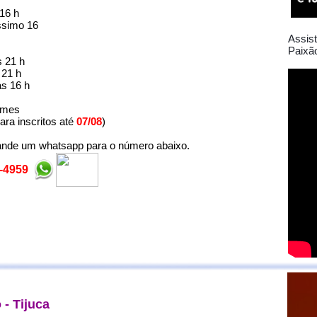
16 h
ssimo 16
Assis
Paixã
s 21 h
 21 h
s 16 h
r mes
ra inscritos até
07/08
)
mande um whatsapp para o número abaixo.
0-4959
 - Tijuca