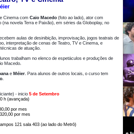
éier
V e Cinema com
Caio Macedo
(foto ao lado), ator com
 (na novela Terra e Paixão), em séries da Globoplay, no
ecebem aulas de desinibição, improvisação, jogos teatrais de
o, interpretação de cenas de Teatro, TV e Cinema, e
técnicas de atuação.
alunos trabalham no elenco de espetáculos e produções de
aio Macedo.
bana
e
Méier
. Para alunos de outros locais, o curso tem
vo
.
ciante) - inicio
5 de Setembro
0 h (avançada)
280,00 por mes
320,00 por mes
Campos 121 sala 403 (ao lado do Metrô)