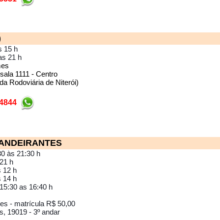
)
s 15 h
as 21 h
mes
sala 1111 - Centro
da Rodoviária de Niterói)
-4844
BANDEIRANTES
0 às 21:30 h
21 h
 12 h
 14 h
 15:30 as 16:40 h
es - matrícula R$ 50,00
s, 19019 - 3º andar