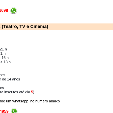
-6698
Teatro, TV e Cinema)
21 h
21 h
 16 h
s 13 h
anos
ir de 14 anos
mes
a inscritos até dia
5
)
ande um whatsapp no número abaixo
-4959